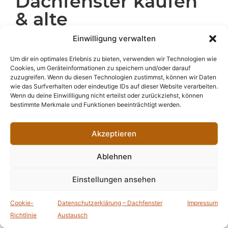
Dachfenster kaufen
& alte
Herstellerfenster
Einwilligung verwalten
ersetzen
Um dir ein optimales Erlebnis zu bieten, verwenden wir Technologien wie
Cookies, um Geräteinformationen zu speichern und/oder darauf
Du hast ein
altes Dachflächenfenster
von Roto, Velux,
zuzugreifen. Wenn du diesen Technologien zustimmst, können wir Daten
Stolma oder Saris und möchtest es ersetzen? Wir bieten in
wie das Surfverhalten oder eindeutige IDs auf dieser Website verarbeiten.
Remscheid und Umgebung den
Dachfenster-Kauf mit
Wenn du deine Einwillligung nicht erteilst oder zurückziehst, können
Montage
an – auch dann, wenn das vorhandene Fenster
bestimmte Merkmale und Funktionen beeinträchtigt werden.
nicht von FAKRO ist. Unser Standard: Wir ersetzen alte
Modelle durch passende
FAKRO-Dachfenster
mit sehr
Akzeptieren
guten Dämmwerten.
Diese Austausch-Situationen kommen oft vor:
Ablehnen
Roto Dachfenster austauschen
Einstellungen ansehen
Velux Dachfenster austauschen
Cookie-
Datenschutzerklärung – Dachfenster
Impressum
Prefa Dachfenster erneuern
Richtlinie
Austausch
Braas Dachfenster austauschen