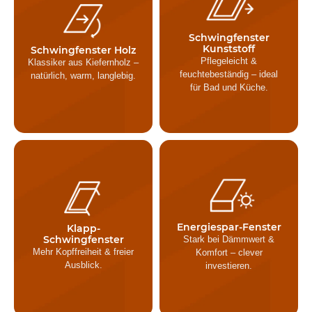
Der Flügel lässt sich bis
Robustes Mehrkammer-
– bequem
180° drehen
PVC, leicht zu pflegen,
zu reinigen. Mit
180°-
mit
Schwingfenster
integrierter
zum
Schwingfunktion
Kunststoff
Schwingfenster Holz
für
Dauerlüftung
Putzen. Gute Wahl bei
Pflegeleicht &
Klassiker aus Kiefernholz –
gesundes Raumklima.
höherer Luftfeuchte.
feuchtebeständig – ideal
natürlich, warm, langlebig.
für Bad und Küche.
nach oben
Lässt sich
OptiLight/FAKRO-
(Top-Hung)
aufstellen
Technik verbindet
und zusätzlich
mit
Energieeffizienz
Energiespar-Fenster
Klapp-
schwenken –
solider Verarbeitung –
Schwingfenster
Stark bei Dämmwert &
komfortabel lüften &
, angenehm
viel Licht
Mehr Kopffreiheit & freier
Komfort – clever
reinigen.
bedienbar.
Ausblick.
investieren.