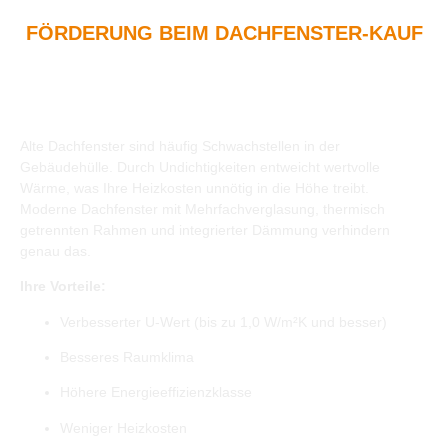
FÖRDERUNG BEIM DACHFENSTER-KAUF
Energieeffizienz &
Wärmedämmung bei der
Montage
Alte Dachfenster sind häufig Schwachstellen in der
Gebäudehülle. Durch Undichtigkeiten entweicht wertvolle
Wärme, was Ihre Heizkosten unnötig in die Höhe treibt.
Moderne Dachfenster mit Mehrfachverglasung, thermisch
getrennten Rahmen und integrierter Dämmung verhindern
genau das.
Ihre Vorteile:
Verbesserter U-Wert (bis zu 1,0 W/m²K und besser)
Besseres Raumklima
Höhere Energieeffizienzklasse
Weniger Heizkosten